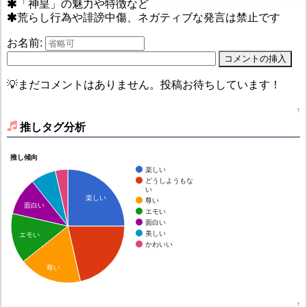
「神皇」の魅力や特徴など
荒らし行為や誹謗中傷、ネガティブな発言は禁止です
お名前:
💡まだコメントはありません。投稿お待ちしています！
↑
推しタグ分析
推し傾向
楽しい
どうしようもな
い
楽しい
尊い
面白い
エモい
面白い
美しい
エモい
かわいい
尊い
↑