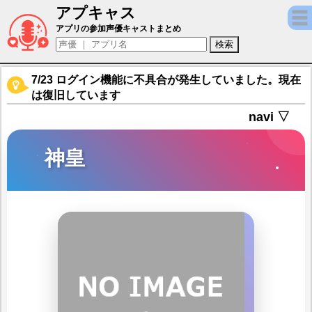
アプキャス
神皇（声優：安野希世乃)【機動戦隊アイア
アプリの参加声優キャストまとめ
7/23 ログイン機能に不具合が発生していました。現在
は復旧しています
navi ▽
神皇