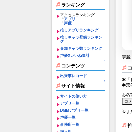
ランキング
アクセスランキング
┗
アプリ
┗
声優
推しアプリランキング
推しキャラ登録ランキン
グ
参加キャラ数ランキング
声優Xいいね集計
更新: 
↑
コンテンツ
出来事レコード
「
↑
荒
サイト情報
お名
サイトの使い方
アプリ一覧
DMMアプリ一覧
💡
声優一覧
事務所一覧
掲示板