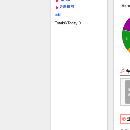
更新履歴
推し
edit
Total:0/Today:0
美