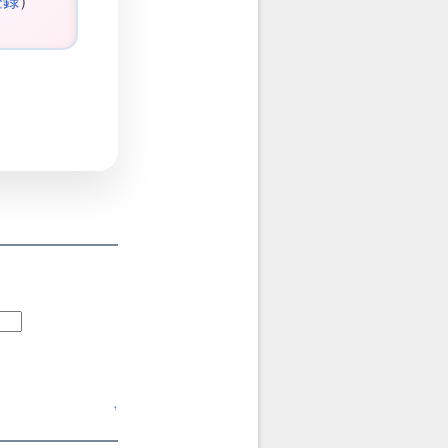
登録
）
↑