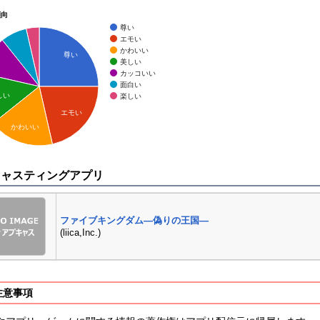
傾向
尊い
エモい
かわいい
尊い
美しい
カッコいい
面白い
しい
楽しい
エモい
かわいい
キャスティングアプリ
ファイブキングダム―偽りの王国―
(liica,Inc.)
注意事項