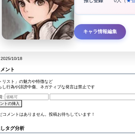
推し登録
0人（
★
キャラ情報編集
2025/10/18
コメント
トリスト」の魅力や特徴など
らし行為や誹謗中傷、ネガティブな発言は禁止です
前:
まだコメントはありません。投稿お待ちしています！
推しタグ分析