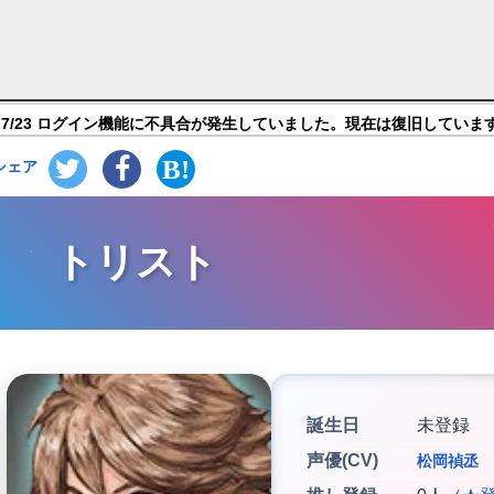
ングダム―偽りの王国―】キャラ紹介
7/23 ログイン機能に不具合が発生していました。現在は復旧していま
シェア
トリスト
誕生日
未登録
声優(CV)
松岡禎丞