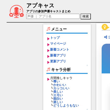
アプキャス
トリスト（声優：松岡禎丞)【ファイブキ
アプリの参加声優キャストまとめ
メニュー
トップ
マイページ
新着コメント
新着アプリ
更新アプリ
↑
キャラ分析
月間推しキャラ
┗
尊い
┗
かわいい
┗
カッコいい
┗
美しい
┗
エモい
┗
面白い
┗
楽しい
┗
どうしようもない
↑