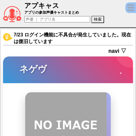
アプキャス
ネゲヴ（声優：諏訪彩花)【ドールズフロン
アプリの参加声優キャストまとめ
7/23 ログイン機能に不具合が発生していました。現在
は復旧しています
navi ▽
ネゲヴ