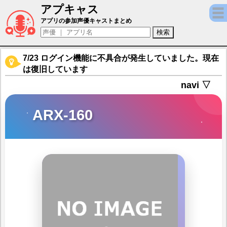
アプキャス
ARX-160（声優：萩原あみ)【ドールズフ
アプリの参加声優キャストまとめ
7/23 ログイン機能に不具合が発生していました。現在
は復旧しています
navi ▽
ARX-160