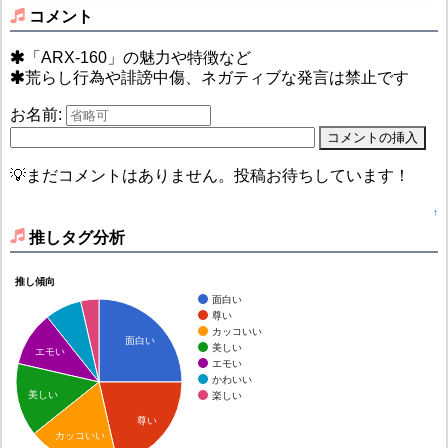
コメント
「ARX-160」の魅力や特徴など
荒らし行為や誹謗中傷、ネガティブな発言は禁止です
お名前:
💡まだコメントはありません。投稿お待ちしています！
↑
推しタグ分析
推し傾向
面白い
尊い
カッコいい
面白い
美しい
エモい
エモい
かわいい
美しい
楽しい
尊い
カッコいい