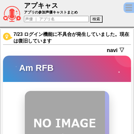
アプキャス
Am RFB（声優：伊藤かな恵)【ドールズフ
アプリの参加声優キャストまとめ
7/23 ログイン機能に不具合が発生していました。現在
は復旧しています
navi ▽
Am RFB