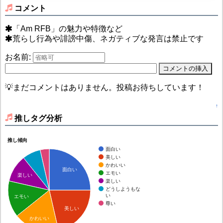
コメント
「Am RFB」の魅力や特徴など
荒らし行為や誹謗中傷、ネガティブな発言は禁止です
お名前:
💡まだコメントはありません。投稿お待ちしています！
↑
推しタグ分析
推し傾向
面白い
美しい
かわいい
面白い
エモい
楽しい
楽しい
どうしようもな
い
エモい
尊い
美しい
かわいい