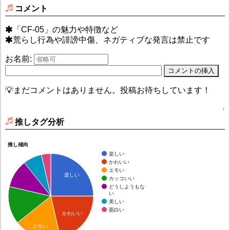
コメント
「CF-05」の魅力や特徴など
荒らし行為や誹謗中傷、ネガティブな発言は禁止です
お名前:
💡まだコメントはありません。投稿お待ちしています！
↑
推しタグ分析
推し傾向
楽しい
かわいい
エモい
楽しい
カッコいい
どうしようもな
い
美しい
面白い
かわいい
エモい