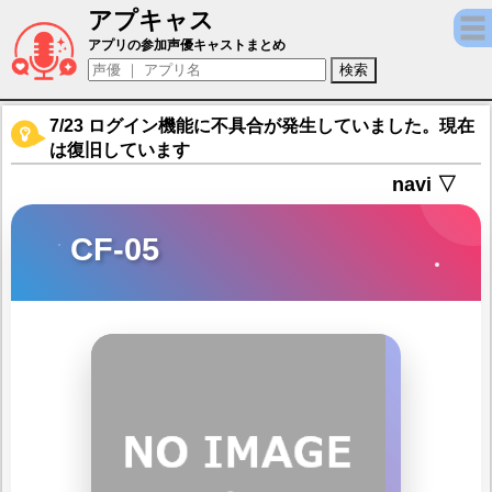
アプキャス
CF-05（声優：石見舞菜香)【ドールズフロ
アプリの参加声優キャストまとめ
7/23 ログイン機能に不具合が発生していました。現在
は復旧しています
navi ▽
CF-05