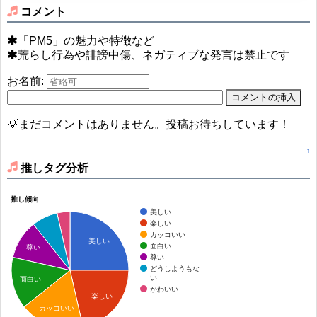
コメント
「PM5」の魅力や特徴など
荒らし行為や誹謗中傷、ネガティブな発言は禁止です
お名前:
💡まだコメントはありません。投稿お待ちしています！
↑
推しタグ分析
推し傾向
美しい
楽しい
カッコいい
美しい
面白い
尊い
尊い
どうしようもな
い
面白い
かわいい
楽しい
カッコいい