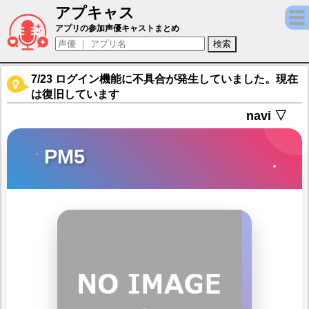
アプキャス
PM5（声優：丹下桜)【ドールズフロントラ
アプリの参加声優キャストまとめ
7/23 ログイン機能に不具合が発生していました。現在
は復旧しています
navi ▽
PM5