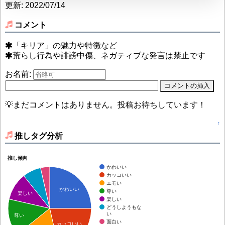
更新: 2022/07/14
コメント
「キリア」の魅力や特徴など
荒らし行為や誹謗中傷、ネガティブな発言は禁止です
お名前:
💡まだコメントはありません。投稿お待ちしています！
↑
推しタグ分析
推し傾向
かわいい
カッコいい
エモい
かわいい
尊い
楽しい
楽しい
どうしようもな
い
尊い
面白い
カッコいい