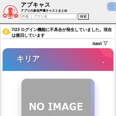
アプキャス
キリア（声優：宮野真守)【【やり込みRPG
アプリの参加声優キャストまとめ
7/23 ログイン機能に不具合が発生していました。現在
は復旧しています
navi ▽
キリア