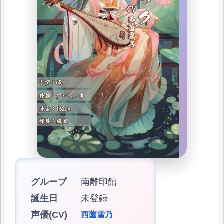
グループ
南離印館
誕生日
未登録
声優(CV)
西薗雪乃