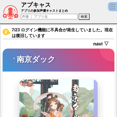
アプキャス
南京ダック（声優：西薗雪乃)【Food Fanta
アプリの参加声優キャストまとめ
7/23 ログイン機能に不具合が発生していました。現在
は復旧しています
navi ▽
南京ダック