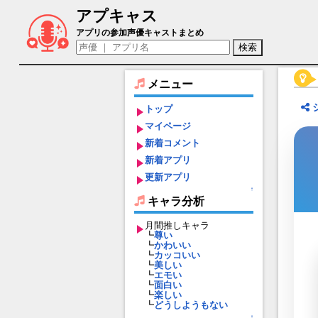
アプキャス
アテネ（声優：下地紫野)【ブレイドエク
アプリの参加声優キャストまとめ
メニュー
トップ
マイページ
新着コメント
新着アプリ
更新アプリ
↑
キャラ分析
月間推しキャラ
┗
尊い
┗
かわいい
┗
カッコいい
┗
美しい
┗
エモい
┗
面白い
┗
楽しい
┗
どうしようもない
↑