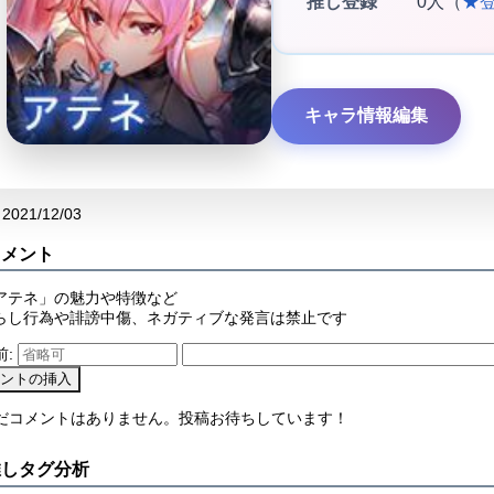
推し登録
0人（
★
キャラ情報編集
2021/12/03
コメント
アテネ」の魅力や特徴など
らし行為や誹謗中傷、ネガティブな発言は禁止です
前:
まだコメントはありません。投稿お待ちしています！
推しタグ分析