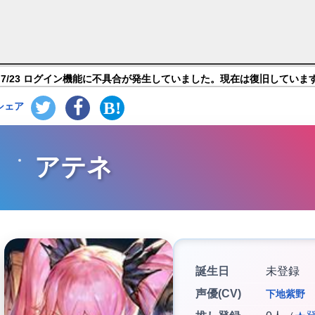
スロード】キャラ紹介
7/23 ログイン機能に不具合が発生していました。現在は復旧していま
シェア
アテネ
誕生日
未登録
声優(CV)
下地紫野