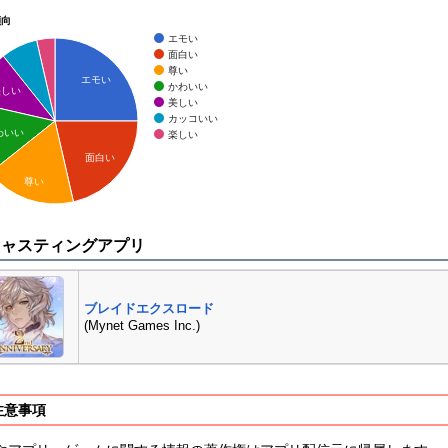
傾向
エモい
面白い
尊い
エモい
かわいい
美しい
美しい
カッコいい
わいい
楽しい
面白い
尊い
キャスティングアプリ
ブレイドエクスロード
(Mynet Games Inc.)
注意事項