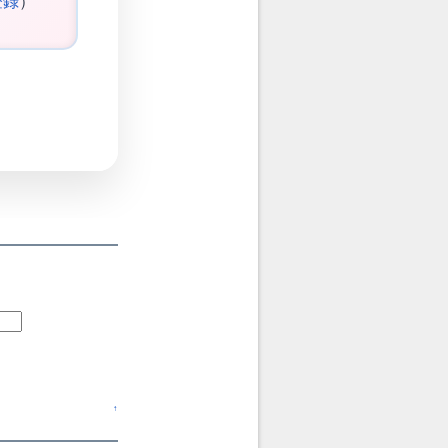
登録
）
↑