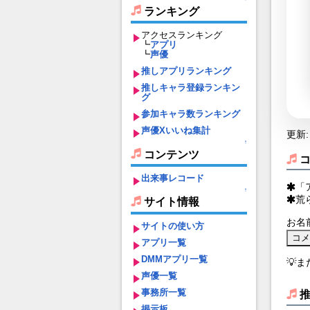
ランキング
アクセスランキング
┗
アプリ
┗
声優
推しアプリランキング
推しキャラ登録ランキン
グ
参加キャラ数ランキング
声優Xいいね集計
更新: 
↑
コンテンツ
出来事レコード
「
↑
荒
サイト情報
お名
サイトの使い方
アプリ一覧
DMMアプリ一覧
💡
声優一覧
事務所一覧
掲示板