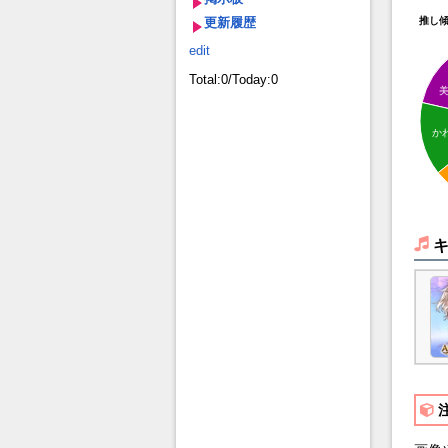
更新履歴
推し
edit
Total:0/Today:0
か