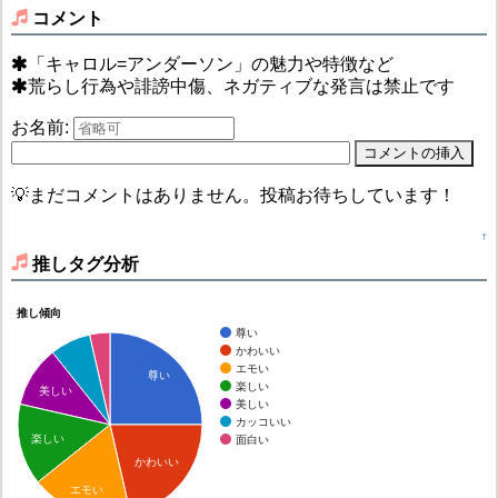
コメント
「キャロル=アンダーソン」の魅力や特徴など
荒らし行為や誹謗中傷、ネガティブな発言は禁止です
お名前:
💡まだコメントはありません。投稿お待ちしています！
↑
推しタグ分析
推し傾向
尊い
かわいい
エモい
尊い
楽しい
美しい
美しい
カッコいい
楽しい
面白い
かわいい
エモい