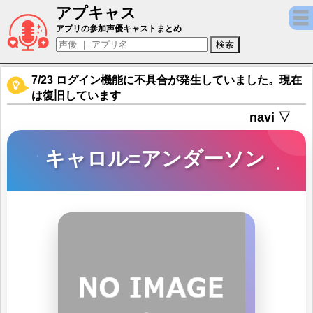
アプキャス
キャロル=アンダーソン（声優：並木のり子)
アプリの参加声優キャストまとめ
7/23 ログイン機能に不具合が発生していました。現在
は復旧しています
navi ▽
キャロル=アンダーソン