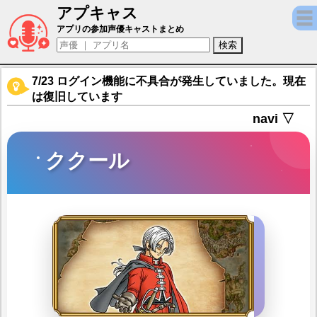
アプキャス
ククール（声優：細谷佳正)【ドラゴンクエ
アプリの参加声優キャストまとめ
7/23 ログイン機能に不具合が発生していました。現在
は復旧しています
navi ▽
ククール