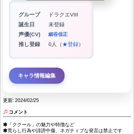
グループ
ドラクエVIII
誕生日
未登録
声優(CV)
細谷佳正
推し登録
0人（
★登録
）
キャラ情報編集
更新: 2024/02/25
コメント
「ククール」の魅力や特徴など
荒らし行為や誹謗中傷、ネガティブな発言は禁止です