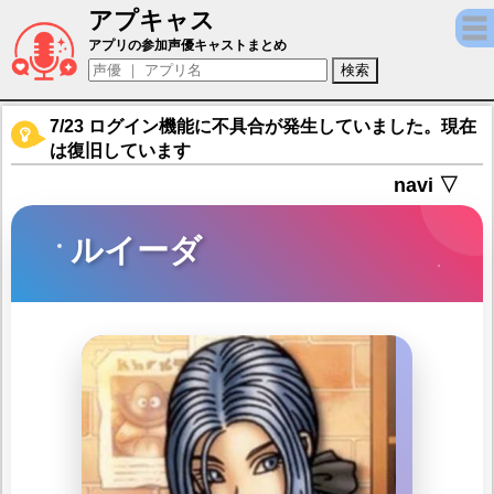
アプキャス
ルイーダ（声優：甲斐田裕子)【ドラゴンク
アプリの参加声優キャストまとめ
7/23 ログイン機能に不具合が発生していました。現在
は復旧しています
navi ▽
ルイーダ