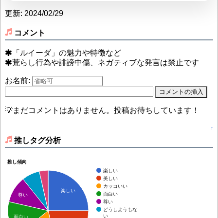
更新: 2024/02/29
コメント
「ルイーダ」の魅力や特徴など
荒らし行為や誹謗中傷、ネガティブな発言は禁止です
お名前:
💡まだコメントはありません。投稿お待ちしています！
↑
推しタグ分析
推し傾向
楽しい
美しい
カッコいい
楽しい
面白い
尊い
尊い
どうしようもな
い
面白い