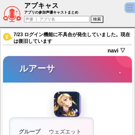
アプキャス
ルアーサ（声優：高垣彩陽)【FFBE幻影戦争 WAR
アプリの参加声優キャストまとめ
7/23 ログイン機能に不具合が発生していました。現在
は復旧しています
navi ▽
ルアーサ
グループ
ウェズエット