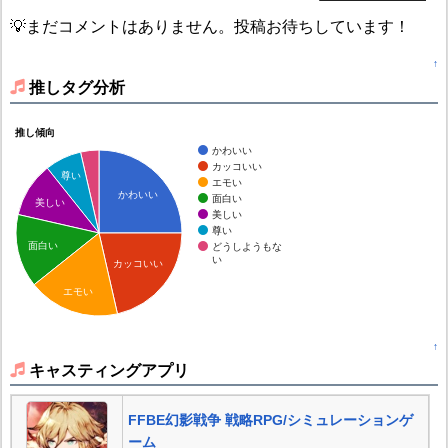
💡まだコメントはありません。投稿お待ちしています！
↑
推しタグ分析
推し傾向
かわいい
カッコいい
尊い
エモい
かわいい
面白い
美しい
美しい
尊い
面白い
どうしようもな
い
カッコいい
エモい
↑
キャスティングアプリ
FFBE幻影戦争 戦略RPG/シミュレーションゲ
ーム