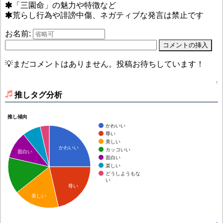
「三園命」の魅力や特徴など
荒らし行為や誹謗中傷、ネガティブな発言は禁止です
お名前:
💡まだコメントはありません。投稿お待ちしています！
↑
推しタグ分析
推し傾向
かわいい
尊い
美しい
かわいい
カッコいい
面白い
面白い
楽しい
どうしようもな
い
尊い
美しい