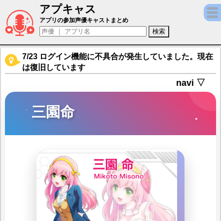
アプキャス
三園命（声優：杜野まこ)【暁のブレイカーズ
アプリの参加声優キャストまとめ
7/23 ログイン機能に不具合が発生していました。現在
は復旧しています
navi ▽
三園命