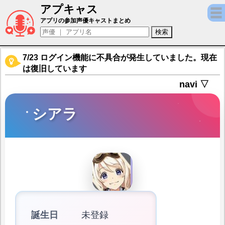
アプキャス
シアラ（声優：花守ゆみり)【荒野のコトブキ
アプリの参加声優キャストまとめ
7/23 ログイン機能に不具合が発生していました。現在
は復旧しています
navi ▽
シアラ
誕生日
未登録