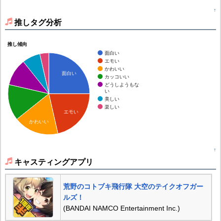
↑
推しタグ分析
推し傾向
面白い
エモい
かわいい
面白い
カッコいい
どうしようもな
い
美しい
楽しい
エモい
かわいい
↑
キャスティングアプリ
荒野のコトブキ飛行隊 大空のテイクオフガー
ルズ！
(BANDAI NAMCO Entertainment Inc.)