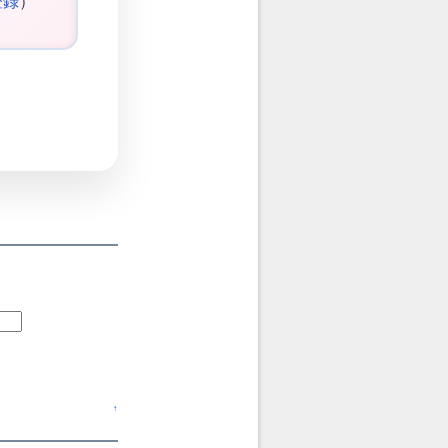
登録
）
↑