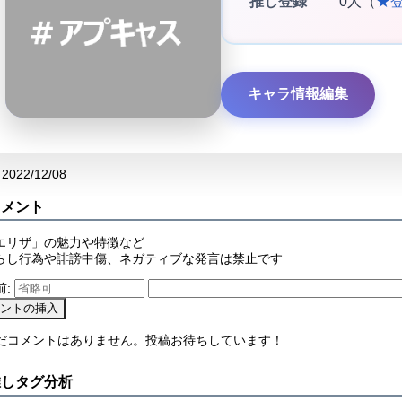
推し登録
0人（
★
キャラ情報編集
2022/12/08
コメント
エリザ」の魅力や特徴など
らし行為や誹謗中傷、ネガティブな発言は禁止です
前:
まだコメントはありません。投稿お待ちしています！
推しタグ分析