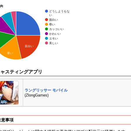
傾向
どうしようもな
い
面白い
尊い
カッコいい
かわいい
エモい
美しい
面白い
尊い
キャスティングアプリ
ラングリッサー モバイル
(ZlongGames)
注意事項