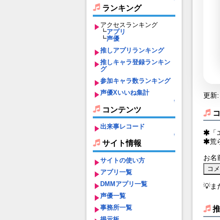
ランキング
アクセスランキング
┗
アプリ
┗
声優
推しアプリランキング
推しキャラ登録ランキン
グ
参加キャラ数ランキング
声優Xいいね集計
更新: 
↑
コンテンツ
出来事レコード
「
↑
荒
サイト情報
お名
サイトの使い方
アプリ一覧
DMMアプリ一覧
💡
声優一覧
事務所一覧
掲示板