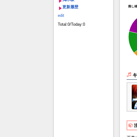
更新履歴
推し
edit
Total:0/Today:0