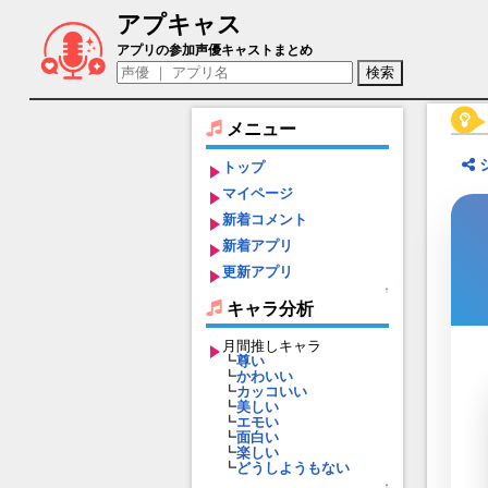
アプキャス
エリザ（声優：井澤詩織)【ラングリッサ
アプリの参加声優キャストまとめ
メニュー
トップ
マイページ
新着コメント
新着アプリ
更新アプリ
↑
キャラ分析
月間推しキャラ
┗
尊い
┗
かわいい
┗
カッコいい
┗
美しい
┗
エモい
┗
面白い
┗
楽しい
┗
どうしようもない
↑