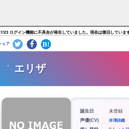
ー モバイル】キャラ紹介
7/23 ログイン機能に不具合が発生していました。現在は復旧していま
シェア
エリザ
誕生日
未登録
声優(CV)
井澤詩織