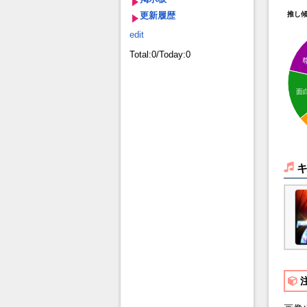
更新履歴
推し
edit
Total:0/Today:0
面