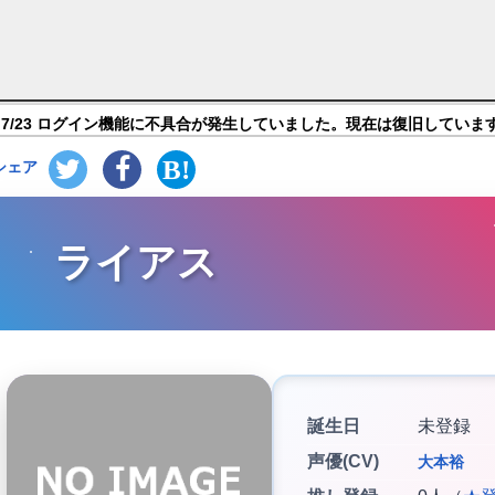
ー モバイル】キャラ紹介
7/23 ログイン機能に不具合が発生していました。現在は復旧していま
シェア
ライアス
誕生日
未登録
声優(CV)
大本裕