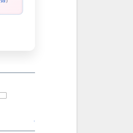
登録
）
↑