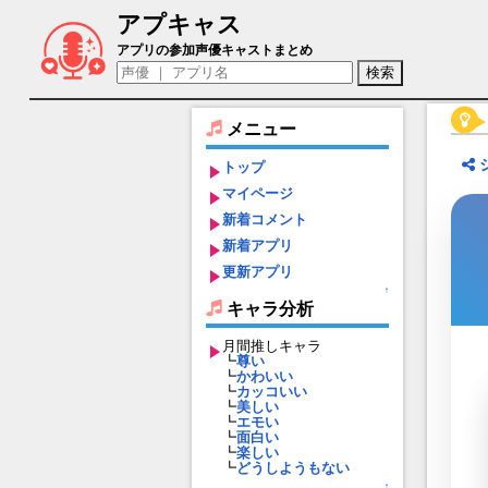
アプキャス
ライアス（声優：大本裕)【ラングリッサ
アプリの参加声優キャストまとめ
メニュー
トップ
マイページ
新着コメント
新着アプリ
更新アプリ
↑
キャラ分析
月間推しキャラ
┗
尊い
┗
かわいい
┗
カッコいい
┗
美しい
┗
エモい
┗
面白い
┗
楽しい
┗
どうしようもない
↑