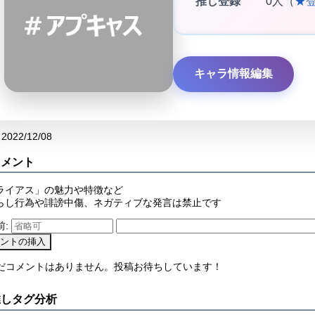
推し登録
0人（
★
キャラ情報編集
2022/12/08
コメント
ライアス」の魅力や特徴など
らし行為や誹謗中傷、ネガティブな発言は禁止です
前:
まだコメントはありません。投稿お待ちしています！
推しタグ分析