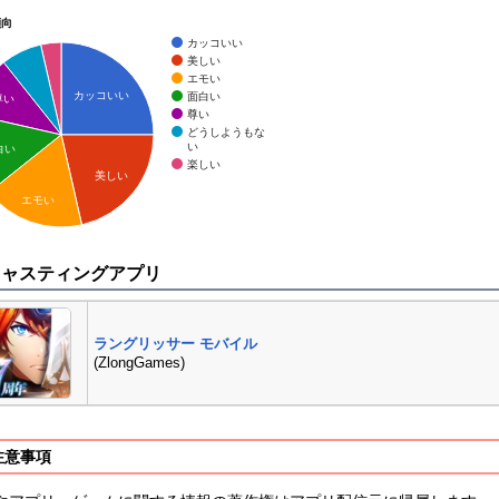
傾向
カッコいい
美しい
エモい
カッコいい
面白い
尊い
尊い
どうしようもな
い
白い
楽しい
美しい
エモい
キャスティングアプリ
ラングリッサー モバイル
(ZlongGames)
注意事項