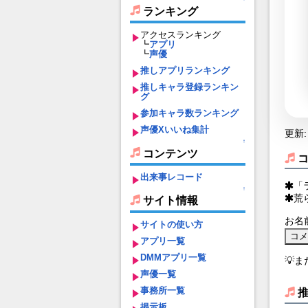
ランキング
アクセスランキング
┗
アプリ
┗
声優
推しアプリランキング
推しキャラ登録ランキン
グ
参加キャラ数ランキング
声優Xいいね集計
更新: 
↑
コンテンツ
出来事レコード
「
↑
荒
サイト情報
お名
サイトの使い方
アプリ一覧
DMMアプリ一覧
💡
声優一覧
事務所一覧
掲示板