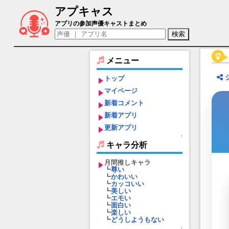
アプキャス
ファシル（声優：酒井広大)【社長、バト
アプリの参加声優キャストまとめ
メニュー
トップ
マイページ
新着コメント
新着アプリ
更新アプリ
↑
キャラ分析
月間推しキャラ
┗
尊い
┗
かわいい
┗
カッコいい
┗
美しい
┗
エモい
┗
面白い
┗
楽しい
┗
どうしようもない
↑