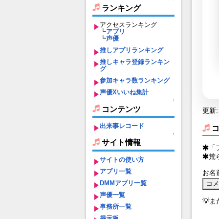
ランキング
アクセスランキング
┗
アプリ
┗
声優
推しアプリランキング
推しキャラ登録ランキン
グ
参加キャラ数ランキング
声優Xいいね集計
↑
コンテンツ
更新: 
出来事レコード
↑
サイト情報
「
荒
サイトの使い方
アプリ一覧
お名
DMMアプリ一覧
声優一覧
💡
事務所一覧
掲示板