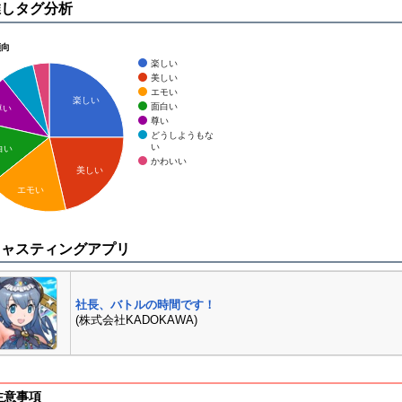
推しタグ分析
傾向
楽しい
美しい
エモい
楽しい
面白い
尊い
尊い
どうしようもな
い
白い
かわいい
美しい
エモい
キャスティングアプリ
社長、バトルの時間です！
(株式会社KADOKAWA)
注意事項