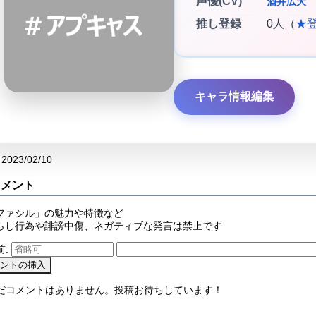
声優(CV)
酒井広大
推し登録
0人（
★
キャラ情報編集
2023/02/10
コメント
ファシル」の魅力や特徴など
らし行為や誹謗中傷、ネガティブな発言は禁止です
前:
まだコメントはありません。投稿お待ちしています！