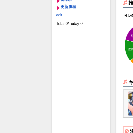
更新履歴
edit
推し
Total:0/Today:0
面