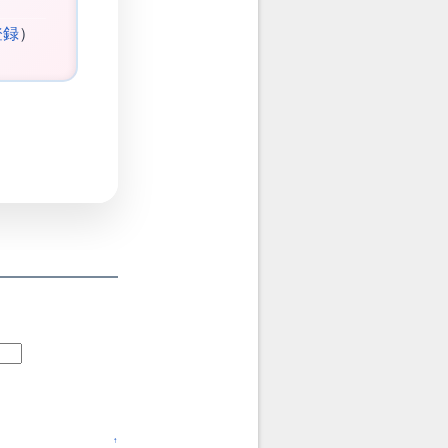
登録
）
↑