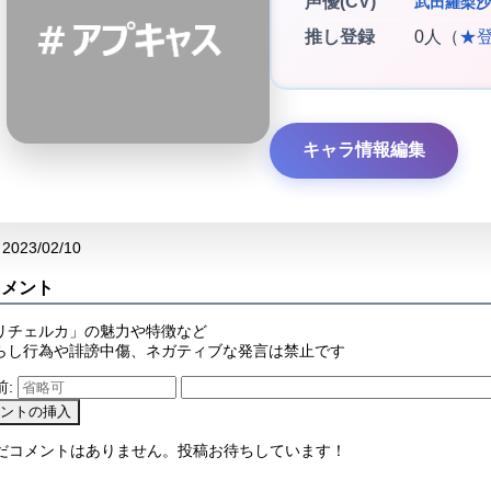
声優(CV)
武田羅梨沙
推し登録
0人（
★
キャラ情報編集
2023/02/10
コメント
リチェルカ」の魅力や特徴など
らし行為や誹謗中傷、ネガティブな発言は禁止です
前:
まだコメントはありません。投稿お待ちしています！