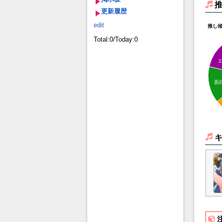
更新履歴
edit
推し
Total:0/Today:0
面