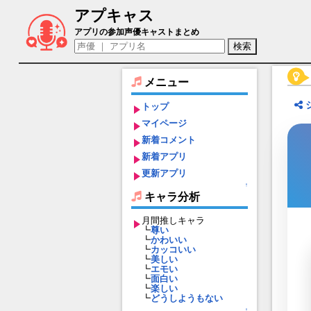
アプキャス
リチェルカ（声優：武田羅梨沙多胡)【社
アプリの参加声優キャストまとめ
メニュー
トップ
マイページ
新着コメント
新着アプリ
更新アプリ
↑
キャラ分析
月間推しキャラ
┗
尊い
┗
かわいい
┗
カッコいい
┗
美しい
┗
エモい
┗
面白い
┗
楽しい
┗
どうしようもない
↑