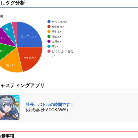
推しタグ分析
傾向
カッコいい
かわいい
尊い
美しい
カッコいい
面白い
エモい
エモい
尊い
白い
どうしようもな
い
かわいい
美しい
キャスティングアプリ
社長、バトルの時間です！
(株式会社KADOKAWA)
注意事項