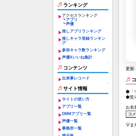
ランキング
アクセスランキング
┗
アプリ
┗
声優
推しアプリランキング
推しキャラ登録ランキン
グ
参加キャラ数ランキング
声優Xいいね集計
↑
コンテンツ
更新: 
出来事レコード
↑
サイト情報
「
荒
サイトの使い方
アプリ一覧
お名
DMMアプリ一覧
声優一覧
💡
事務所一覧
掲示板