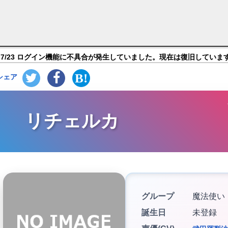
長、バトルの時間です！】キャラ紹介
7/23 ログイン機能に不具合が発生していました。現在は復旧していま
シェア
リチェルカ
グループ
魔法使い
誕生日
未登録