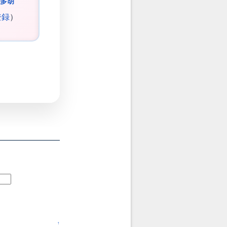
多胡
登録
）
↑