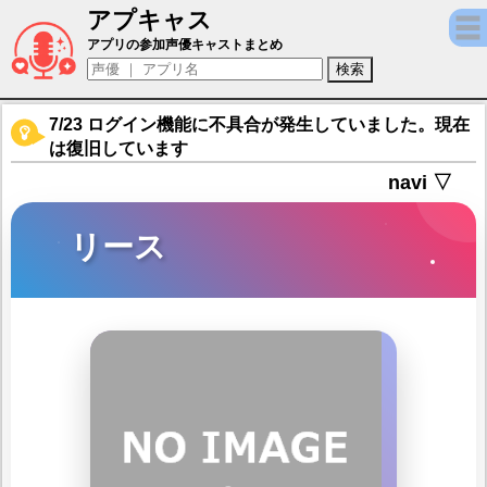
アプキャス
リース（声優：望月麻衣)【社長、バトルの
アプリの参加声優キャストまとめ
7/23 ログイン機能に不具合が発生していました。現在
は復旧しています
navi ▽
リース