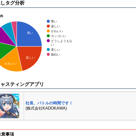
推しタグ分析
傾向
尊い
楽しい
かわいい
尊い
カッコいい
どうしようもな
い
美しい
面白い
楽しい
かわいい
キャスティングアプリ
社長、バトルの時間です！
(株式会社KADOKAWA)
注意事項