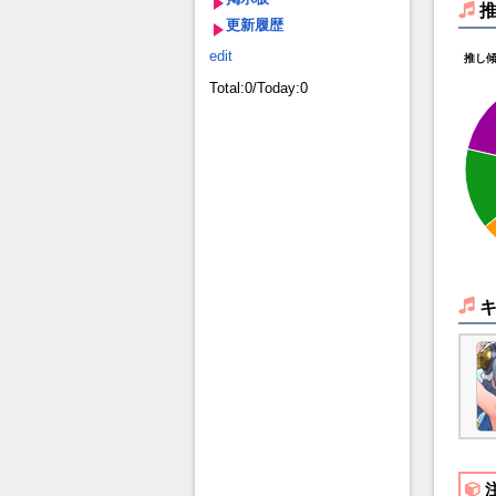
更新履歴
edit
推し
Total:0/Today:0