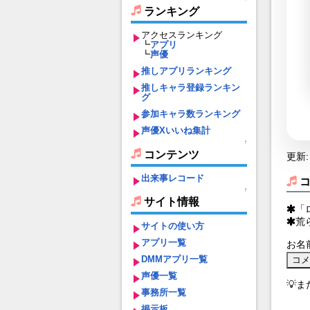
ランキング
アクセスランキング
┗
アプリ
┗
声優
推しアプリランキング
推しキャラ登録ランキン
グ
参加キャラ数ランキング
声優Xいいね集計
↑
コンテンツ
更新: 
出来事レコード
↑
サイト情報
「
荒
サイトの使い方
アプリ一覧
お名
DMMアプリ一覧
声優一覧
💡
事務所一覧
掲示板