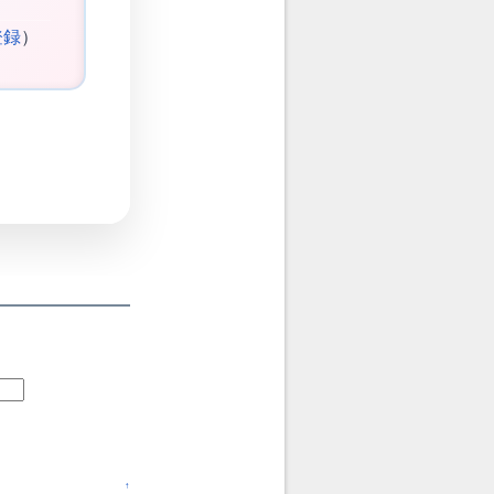
登録
）
↑