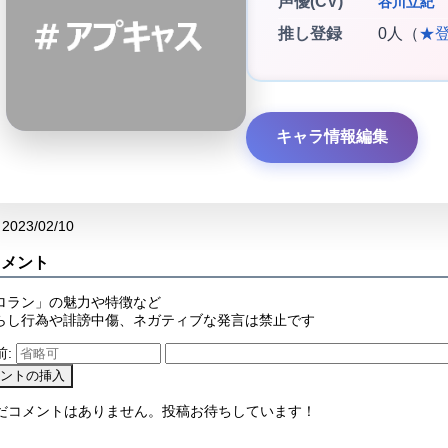
声優(CV)
谷川立紀
推し登録
0人（
★
キャラ情報編集
2023/02/10
コメント
ロラン」の魅力や特徴など
らし行為や誹謗中傷、ネガティブな発言は禁止です
前:
まだコメントはありません。投稿お待ちしています！