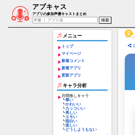
アプキャス
ロラン（声優：谷川立紀)【社長、バトル
アプリの参加声優キャストまとめ
メニュー
トップ
マイページ
新着コメント
新着アプリ
更新アプリ
↑
キャラ分析
月間推しキャラ
┗
尊い
┗
かわいい
┗
カッコいい
┗
美しい
┗
エモい
┗
面白い
┗
楽しい
┗
どうしようもない
↑