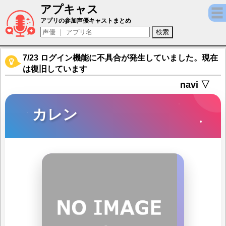
アプキャス
カレン（声優：平野有纱)【カラーピーソウト (C
アプリの参加声優キャストまとめ
7/23 ログイン機能に不具合が発生していました。現在
は復旧しています
navi ▽
カレン