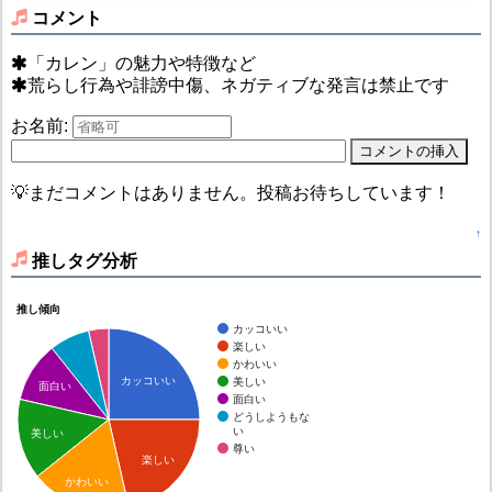
コメント
「カレン」の魅力や特徴など
荒らし行為や誹謗中傷、ネガティブな発言は禁止です
お名前:
💡まだコメントはありません。投稿お待ちしています！
↑
推しタグ分析
推し傾向
カッコいい
楽しい
かわいい
カッコいい
美しい
面白い
面白い
どうしようもな
い
美しい
尊い
楽しい
かわいい