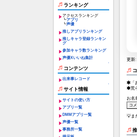
ランキング
アクセスランキング
┗
アプリ
┗
声優
推しアプリランキング
推しキャラ登録ランキン
グ
参加キャラ数ランキング
声優Xいいね集計
更新: 
↑
コンテンツ
出来事レコード
「
↑
荒
サイト情報
お名
サイトの使い方
アプリ一覧
DMMアプリ一覧
💡
声優一覧
事務所一覧
掲示板