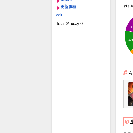
更新履歴
推し
edit
Total:0/Today:0
エ