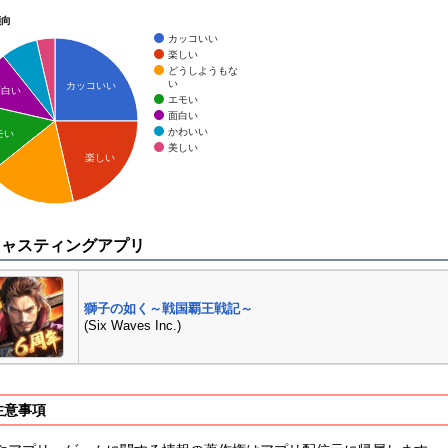
傾向
カッコいい
楽しい
どうしようもな
い
カッコいい
面白い
エモい
面白い
かわいい
モい
美しい
楽しい
キャスティングアプリ
獅子の如く～戦国覇王戦記～
(Six Waves Inc.)
注意事項