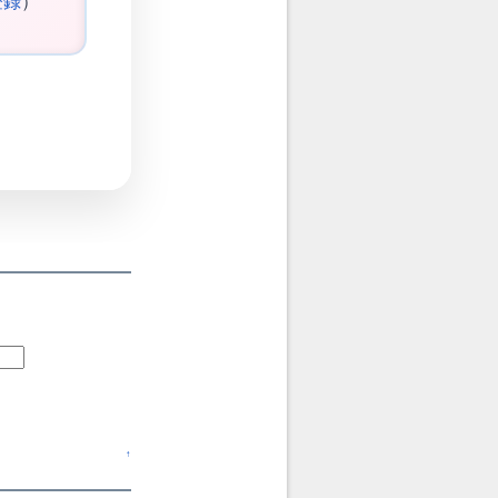
登録
）
↑