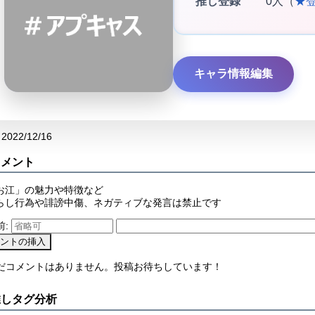
推し登録
0人（
★
キャラ情報編集
2022/12/16
コメント
お江」の魅力や特徴など
らし行為や誹謗中傷、ネガティブな発言は禁止です
前:
まだコメントはありません。投稿お待ちしています！
推しタグ分析