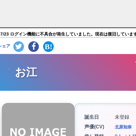
国覇王戦記～】キャラ紹介
7/23 ログイン機能に不具合が発生していました。現在は復旧していま
シェア
お江
誕生日
未登録
声優(CV)
北原知奈