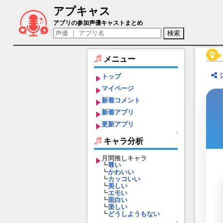
アプキャス
お江（声優：北原知奈)【獅子の如く～戦
アプリの参加声優キャストまとめ
メニュー
トップ
マイページ
新着コメント
新着アプリ
更新アプリ
↑
キャラ分析
月間推しキャラ
┗
尊い
┗
かわいい
┗
カッコいい
┗
美しい
┗
エモい
┗
面白い
┗
楽しい
┗
どうしようもない
↑