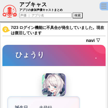
アプキャス
ひょうり（声優：七瀬こより(非公開))【あ
アプリの参加声優キャストまとめ
7/23 ログイン機能に不具合が発生していました。現在
は復旧しています
navi ▽
ひょうり
誕生日
未登録