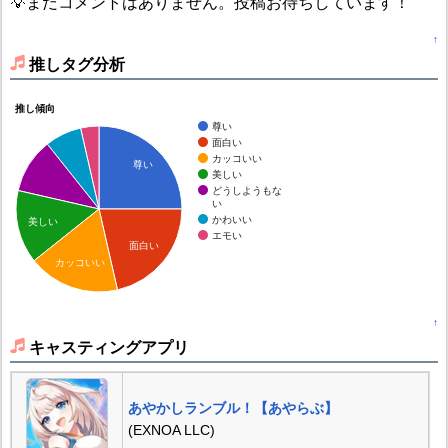
💡まだコメントはありません。投稿お待ちしています！
↑
推しタグ分析
推し傾向
尊い
面白い
カッコいい
尊い
美しい
どうしようもな
い
かわいい
美しい
エモい
面白い
カッコいい
↑
キャスティングアプリ
あやかしランブル！【あやらぶ】
(EXNOA LLC)