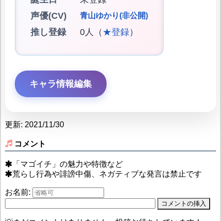
声優(CV)
青山ゆかり(非公開)
推し登録
0人（
★登録
）
キャラ情報編集
更新: 2021/11/30
コメント
「マゴイチ」の魅力や特徴など
荒らし行為や誹謗中傷、ネガティブな発言は禁止です
お名前: