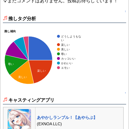
💡まだコメントはありません。投稿お待ちしています！
↑
推しタグ分析
推し傾向
どうしようもな
い
楽しい
美しい
尊い
カッコいい
かわいい
尊い
エモい
楽しい
美しい
↑
キャスティングアプリ
あやかしランブル！【あやらぶ】
(EXNOA LLC)