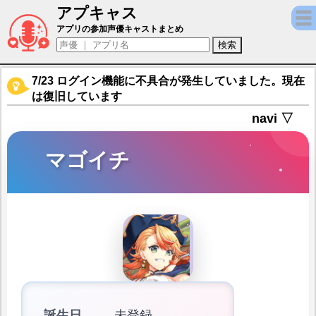
アプキャス
マゴイチ（声優：青山ゆかり(非公開))【あ
アプリの参加声優キャストまとめ
7/23 ログイン機能に不具合が発生していました。現在
は復旧しています
navi ▽
マゴイチ
誕生日
未登録