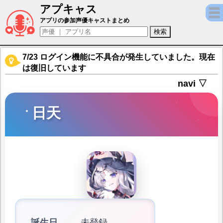
アプキャス
日天（声優：はちこ(非公開))【あやかしラ
アプリの参加声優キャストまとめ
7/23 ログイン機能に不具合が発生していました。現在
は復旧しています
navi ▽
日天
誕生日
未登録