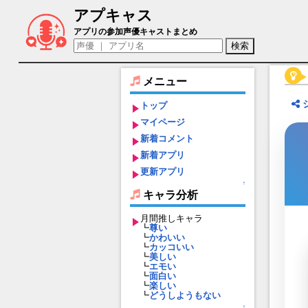
アプキャス
エルビラ（声優：徳井青空)【ガーディア
アプリの参加声優キャストまとめ
メニュー
トップ
マイページ
新着コメント
新着アプリ
更新アプリ
↑
キャラ分析
月間推しキャラ
┗
尊い
┗
かわいい
┗
カッコいい
┗
美しい
┗
エモい
┗
面白い
┗
楽しい
┗
どうしようもない
↑