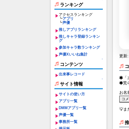
ランキング
アクセスランキング
┗
アプリ
┗
声優
推しアプリランキング
推しキャラ登録ランキン
グ
参加キャラ数ランキング
声優Xいいね集計
更新: 
↑
コンテンツ
出来事レコード
「
↑
荒
サイト情報
お名
サイトの使い方
アプリ一覧
DMMアプリ一覧
💡
声優一覧
事務所一覧
掲示板