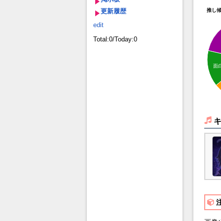
更新履歴
推し
edit
Total:0/Today:0
面