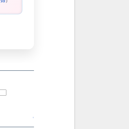
登録
）
↑