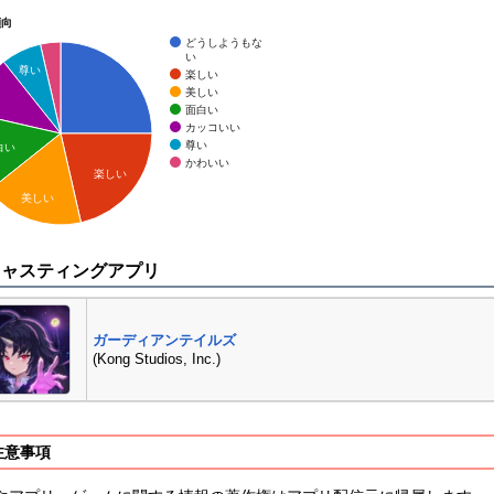
傾向
どうしようもな
い
尊い
楽しい
美しい
面白い
カッコいい
尊い
白い
かわいい
楽しい
美しい
キャスティングアプリ
ガーディアンテイルズ
(Kong Studios, Inc.)
注意事項