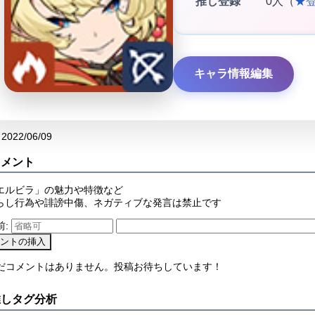
推し登録
0人（
★
キャラ情報編集
2022/06/09
コメント
エルビラ」の魅力や特徴など
らし行為や誹謗中傷、ネガティブな発言は禁止です
前:
まだコメントはありません。投稿お待ちしています！
推しタグ分析