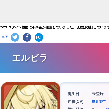
ンテイルズ】キャラ紹介
7/23 ログイン機能に不具合が発生していました。現在は復旧していま
シェア
エルビラ
誕生日
未登録
声優(CV)
徳井青空