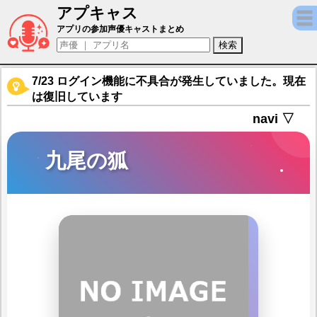
アプキャス
九尾の狐（声優：遠野ひかる)【ちょいと召
アプリの参加声優キャストまとめ
7/23 ログイン機能に不具合が発生していました。現在
は復旧しています
navi ▽
九尾の狐