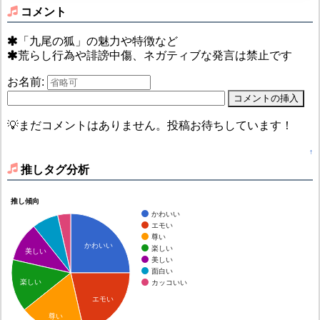
コメント
「九尾の狐」の魅力や特徴など
荒らし行為や誹謗中傷、ネガティブな発言は禁止です
お名前:
💡まだコメントはありません。投稿お待ちしています！
↑
推しタグ分析
推し傾向
かわいい
エモい
尊い
かわいい
楽しい
美しい
美しい
面白い
楽しい
カッコいい
エモい
尊い