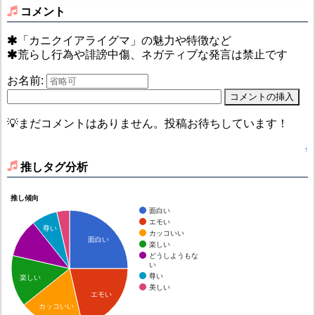
コメント
「カニクイアライグマ」の魅力や特徴など
荒らし行為や誹謗中傷、ネガティブな発言は禁止です
お名前:
💡まだコメントはありません。投稿お待ちしています！
↑
推しタグ分析
推し傾向
面白い
エモい
尊い
カッコいい
面白い
楽しい
どうしようもな
い
尊い
楽しい
美しい
エモい
カッコいい