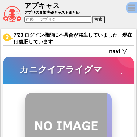
アプキャス
カニクイアライグマ（声優：小鹿なお)【け
アプリの参加声優キャストまとめ
7/23 ログイン機能に不具合が発生していました。現在
は復旧しています
navi ▽
カニクイアライグマ