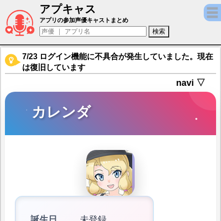
アプキャス
カレンダ（声優：京香)【けものフレンズ３】
アプリの参加声優キャストまとめ
7/23 ログイン機能に不具合が発生していました。現在
は復旧しています
navi ▽
カレンダ
誕生日
未登録