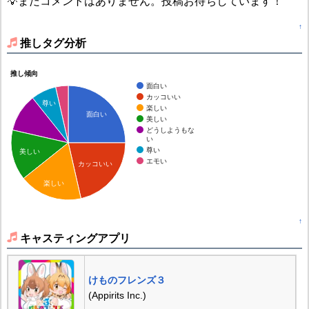
💡まだコメントはありません。投稿お待ちしています！
↑
推しタグ分析
推し傾向
面白い
カッコいい
尊い
楽しい
面白い
美しい
どうしようもな
い
尊い
美しい
エモい
カッコいい
楽しい
↑
キャスティングアプリ
けものフレンズ３
(Appirits Inc.)