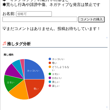
荒らし行為や誹謗中傷、ネガティブな発言は禁止です
お名前:
💡まだコメントはありません。投稿お待ちしています！
↑
推しタグ分析
推し傾向
カッコいい
尊い
どうしようもな
い
カッコいい
エモい
かわいい
美しい
エモい
楽しい
尊い
↑