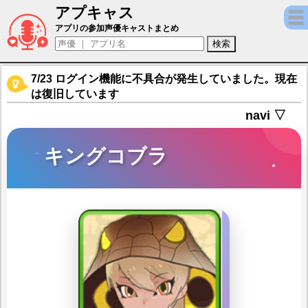
アプキャス
キングコブラ（声優：秋奈)【けものフレンズ
アプリの参加声優キャストまとめ
7/23 ログイン機能に不具合が発生していました。現在
は復旧しています
navi ▽
キングコブラ