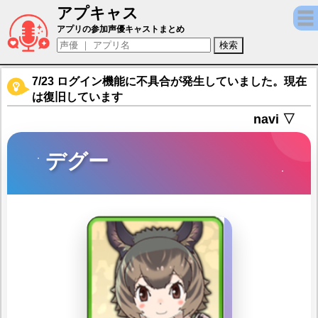
アプキャス
デグー（声優：大谷映美里)【けものフレンズ
アプリの参加声優キャストまとめ
7/23 ログイン機能に不具合が発生していました。現在
は復旧しています
navi ▽
デグー