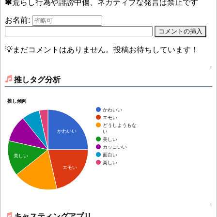
荒らし行為や誹謗中傷、ネガティブな発言は禁止です
お名前:
💡まだコメントはありません。投稿お待ちしています！
↑
推しタグ分析
推し傾向
かわいい
エモい
どうしようもな
かわいい
い
美しい
カッコいい
面白い
美しい
楽しい
エモい
↑
キャスティングアプリ