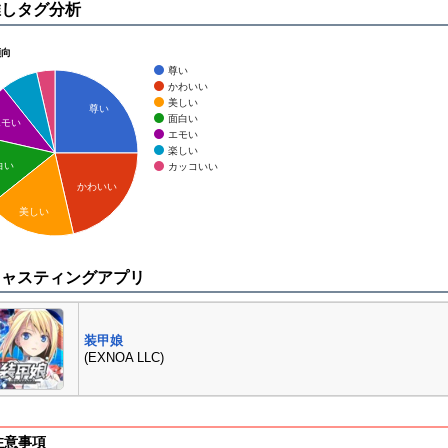
推しタグ分析
傾向
尊い
かわいい
美しい
尊い
面白い
エモい
エモい
楽しい
白い
カッコいい
かわいい
美しい
キャスティングアプリ
装甲娘
(EXNOA LLC)
注意事項