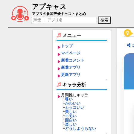
アプキャス
シオミ カレン（声優：伊藤静)【装甲娘】
アプリの参加声優キャストまとめ
メニュー
トップ
マイページ
新着コメント
新着アプリ
更新アプリ
↑
キャラ分析
月間推しキャラ
┗
尊い
┗
かわいい
┗
カッコいい
┗
美しい
┗
エモい
┗
面白い
┗
楽しい
┗
どうしようもない
↑