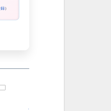
登録
）
↑