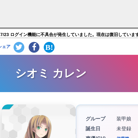
キャラ紹介
7/23 ログイン機能に不具合が発生していました。現在は復旧していま
シェア
シオミ カレン
グループ
装甲娘
誕生日
未登録