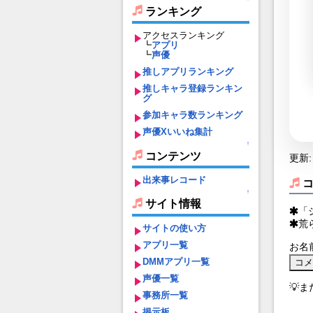
ランキング
アクセスランキング
┗
アプリ
┗
声優
推しアプリランキング
推しキャラ登録ランキン
グ
参加キャラ数ランキング
声優Xいいね集計
↑
コンテンツ
更新: 
出来事レコード
↑
サイト情報
「
荒
サイトの使い方
アプリ一覧
お名
DMMアプリ一覧
声優一覧
💡
事務所一覧
掲示板