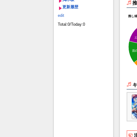
更新履歴
edit
推し
Total:0/Today:0
面