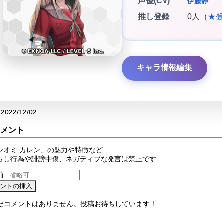
声優(CV)
伊藤静
推し登録
0人（
★
キャラ情報編集
2022/12/02
コメント
シオミ カレン」の魅力や特徴など
らし行為や誹謗中傷、ネガティブな発言は禁止です
前:
まだコメントはありません。投稿お待ちしています！