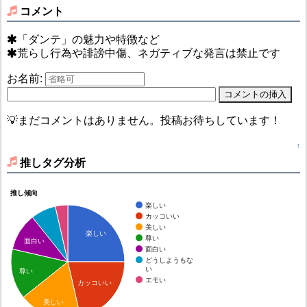
コメント
「ダンテ」の魅力や特徴など
荒らし行為や誹謗中傷、ネガティブな発言は禁止です
お名前:
💡まだコメントはありません。投稿お待ちしています！
↑
推しタグ分析
推し傾向
楽しい
カッコいい
美しい
楽しい
尊い
面白い
面白い
どうしようもな
い
尊い
エモい
カッコいい
美しい