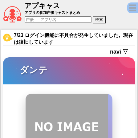
アプキャス
ダンテ（声優：朝日奈優)【ドラゴン＆ガー
アプリの参加声優キャストまとめ
7/23 ログイン機能に不具合が発生していました。現在
は復旧しています
navi ▽
ダンテ