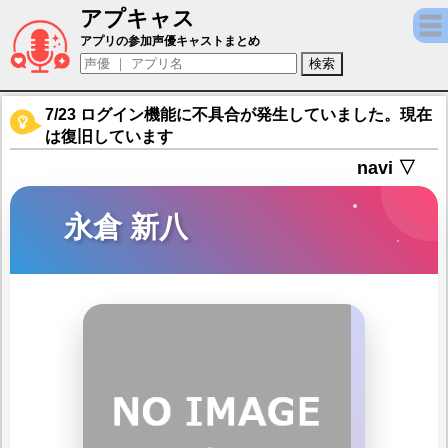
アプキャス
永倉 新八（声優：徳武竜也)【乙女剣武蔵】
アプリの参加声優キャストまとめ
7/23 ログイン機能に不具合が発生していました。現在
は復旧しています
navi ▽
永倉 新八