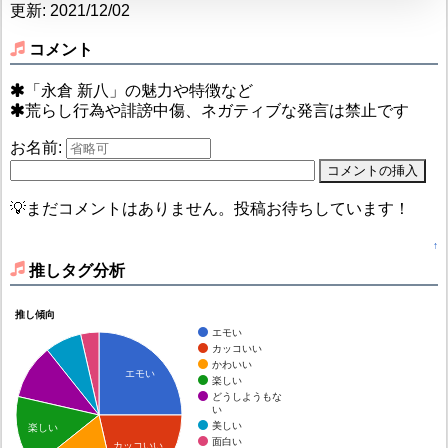
更新: 2021/12/02
コメント
「永倉 新八」の魅力や特徴など
荒らし行為や誹謗中傷、ネガティブな発言は禁止です
お名前:
💡まだコメントはありません。投稿お待ちしています！
↑
推しタグ分析
推し傾向
エモい
カッコいい
かわいい
エモい
楽しい
どうしようもな
い
美しい
楽しい
面白い
カッコいい