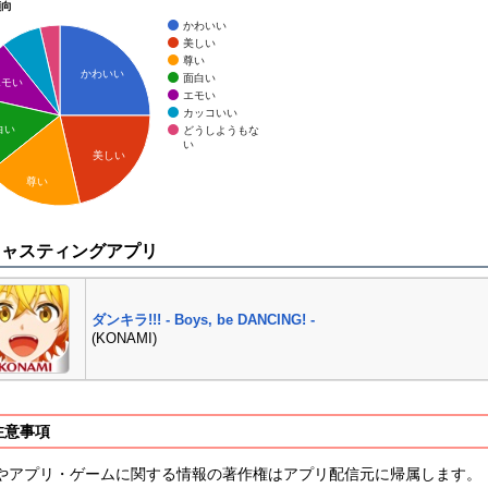
傾向
かわいい
美しい
尊い
かわいい
面白い
エモい
エモい
カッコいい
白い
どうしようもな
い
美しい
尊い
キャスティングアプリ
ダンキラ!!! - Boys, be DANCING! -
(KONAMI)
注意事項
やアプリ・ゲームに関する情報の著作権はアプリ配信元に帰属します。