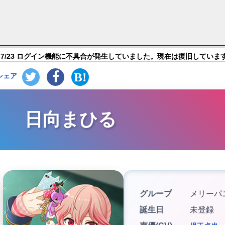
oys, be DANCING! -】キャラ紹介
7/23 ログイン機能に不具合が発生していました。現在は復旧していま
シェア
日向まひる
グループ
メリーパ
誕生日
未登録