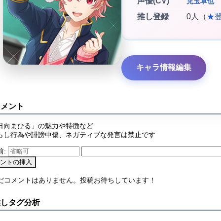
声優(CV)
児玉卓也
推し登録
0人（
★
キャラ情報編集
コメント
日向まひる」の魅力や特徴など
らし行為や誹謗中傷、ネガティブな発言は禁止です
前:
まだコメントはありません。投稿お待ちしています！
推しタグ分析