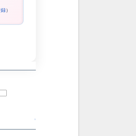
登録
）
↑