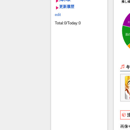
推し
更新履歴
edit
Total:0/Today:0
面
画像