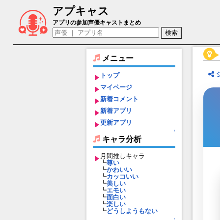
アプキャス
日向まひる（声優：児玉卓也)【ダンキラ!!! - B
アプリの参加声優キャストまとめ
メニュー
トップ
マイページ
新着コメント
新着アプリ
更新アプリ
↑
キャラ分析
月間推しキャラ
┗
尊い
┗
かわいい
┗
カッコいい
┗
美しい
┗
エモい
┗
面白い
┗
楽しい
┗
どうしようもない
↑