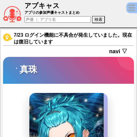
アプキャス
真珠（声優：逢坂良太)【ブラックスター -Theate
アプリの参加声優キャストまとめ
7/23 ログイン機能に不具合が発生していました。現在
は復旧しています
navi ▽
真珠