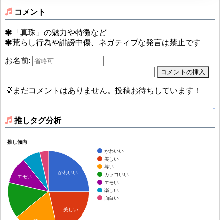
コメント
「真珠」の魅力や特徴など
荒らし行為や誹謗中傷、ネガティブな発言は禁止です
お名前:
💡まだコメントはありません。投稿お待ちしています！
↑
推しタグ分析
推し傾向
かわいい
美しい
尊い
かわいい
カッコいい
エモい
エモい
楽しい
面白い
美しい