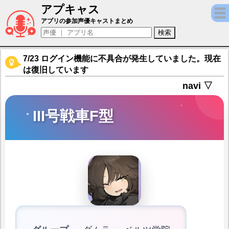
アプキャス
III号戦車F型（声優：長縄まりあ)【アッシュ
アプリの参加声優キャストまとめ
7/23 ログイン機能に不具合が発生していました。現在
は復旧しています
navi ▽
III号戦車F型