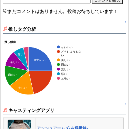
💡まだコメントはありません。投稿お待ちしています！
↑
推しタグ分析
推し傾向
かわいい
どうしようもな
尊い
い
かわいい
美しい
楽しい
面白い
楽しい
尊い
面白い
エモい
美しい
↑
キャスティングアプリ
アッシュアームズ‐灰燼戦線‐