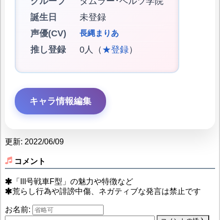
グループ
ダムラー･ベルツ学院
誕生日
未登録
声優(CV)
長縄まりあ
推し登録
0人（
★登録
）
キャラ情報編集
更新: 2022/06/09
コメント
「III号戦車F型」の魅力や特徴など
荒らし行為や誹謗中傷、ネガティブな発言は禁止です
お名前: