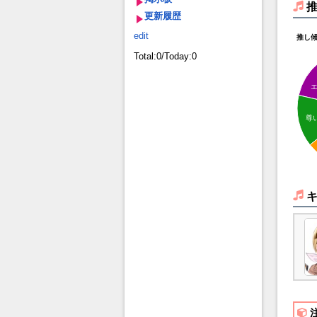
更新履歴
edit
推し
Total:0/Today:0
尊