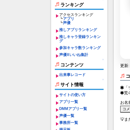
ランキング
アクセスランキング
┗
アプリ
┗
声優
推しアプリランキング
推しキャラ登録ランキン
グ
参加キャラ数ランキング
声優Xいいね集計
↑
コンテンツ
更新: 
出来事レコード
↑
サイト情報
「
荒
サイトの使い方
アプリ一覧
お名
DMMアプリ一覧
声優一覧
💡
事務所一覧
掲示板