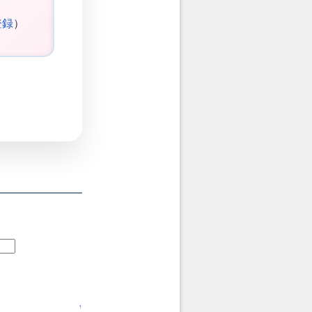
登録
）
↑