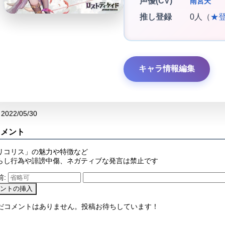
声優(CV)
雨宮天
推し登録
0人（
★
キャラ情報編集
2022/05/30
コメント
リコリス」の魅力や特徴など
らし行為や誹謗中傷、ネガティブな発言は禁止です
前:
まだコメントはありません。投稿お待ちしています！