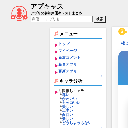
アプキャス
リコリス（声優：雨宮天)【ロストディケ
アプリの参加声優キャストまとめ
メニュー
トップ
マイページ
新着コメント
新着アプリ
更新アプリ
↑
キャラ分析
月間推しキャラ
┗
尊い
┗
かわいい
┗
カッコいい
┗
美しい
┗
エモい
┗
面白い
┗
楽しい
┗
どうしようもない
↑