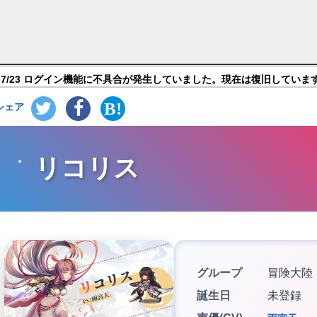
イド】キャラ紹介
7/23 ログイン機能に不具合が発生していました。現在は復旧していま
シェア
リコリス
グループ
冒険大陸
誕生日
未登録