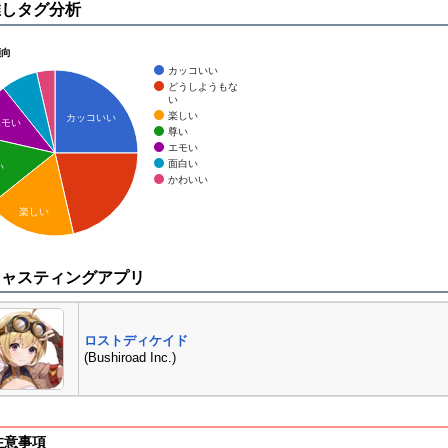
推しタグ分析
傾向
カッコいい
どうしようもな
い
楽しい
カッコいい
エモい
尊い
エモい
面白い
い
かわいい
楽しい
キャスティングアプリ
ロストディケイド
(Bushiroad Inc.)
注意事項