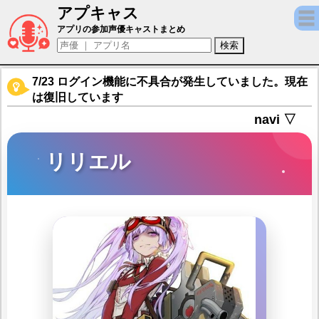
アプキャス
リリエル（声優：Machico)【ロストディケ
アプリの参加声優キャストまとめ
7/23 ログイン機能に不具合が発生していました。現在
は復旧しています
navi ▽
リリエル