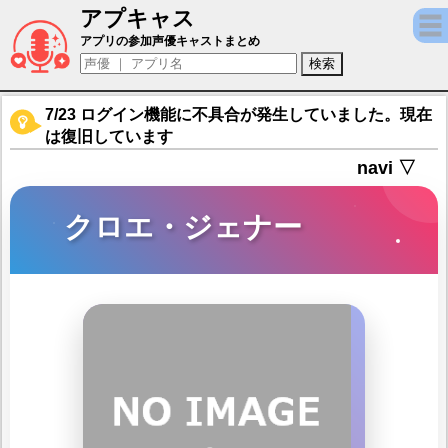
アプキャス
クロエ・ジェナー（声優：あまぐりむきこ)【凍京NE
アプリの参加声優キャストまとめ
7/23 ログイン機能に不具合が発生していました。現在
は復旧しています
navi ▽
クロエ・ジェナー