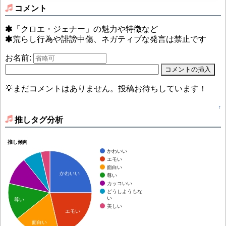
コメント
「クロエ・ジェナー」の魅力や特徴など
荒らし行為や誹謗中傷、ネガティブな発言は禁止です
お名前:
💡まだコメントはありません。投稿お待ちしています！
↑
推しタグ分析
推し傾向
かわいい
エモい
面白い
かわいい
尊い
カッコいい
どうしようもな
い
尊い
美しい
エモい
面白い