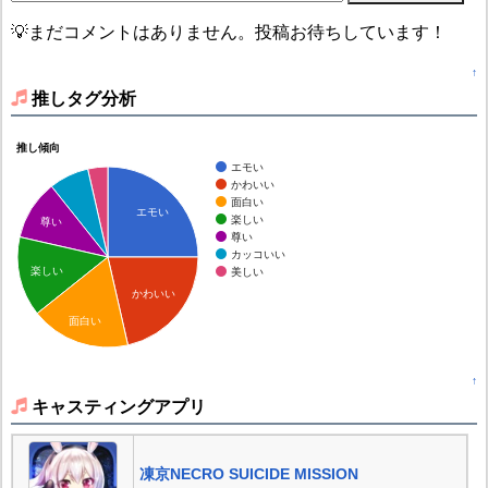
💡まだコメントはありません。投稿お待ちしています！
↑
推しタグ分析
推し傾向
エモい
かわいい
面白い
エモい
楽しい
尊い
尊い
カッコいい
楽しい
美しい
かわいい
面白い
↑
キャスティングアプリ
凍京NECRO SUICIDE MISSION