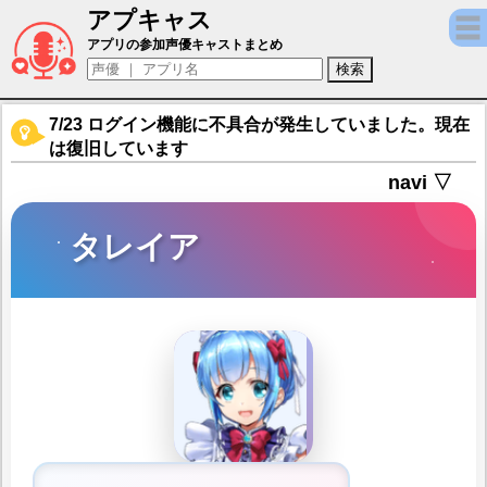
アプキャス
タレイア（声優：フルモンティ神子)【凍京NECRO
アプリの参加声優キャストまとめ
7/23 ログイン機能に不具合が発生していました。現在
は復旧しています
navi ▽
タレイア