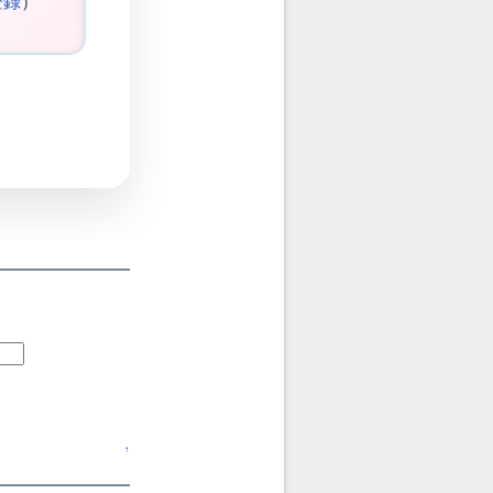
登録
）
↑