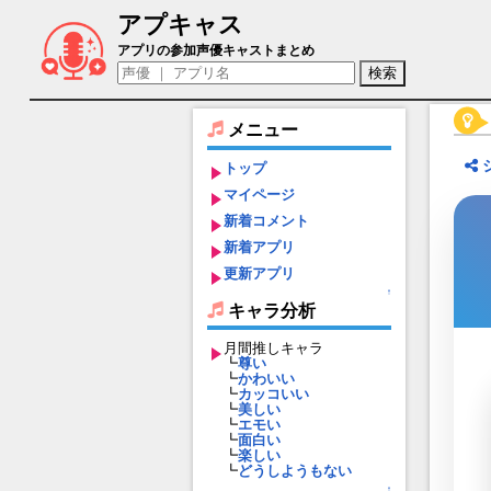
アプキャス
冷泉火燐（声優：花園めい)【凍京NECRO SU
アプリの参加声優キャストまとめ
メニュー
トップ
マイページ
新着コメント
新着アプリ
更新アプリ
↑
キャラ分析
月間推しキャラ
┗
尊い
┗
かわいい
┗
カッコいい
┗
美しい
┗
エモい
┗
面白い
┗
楽しい
┗
どうしようもない
↑