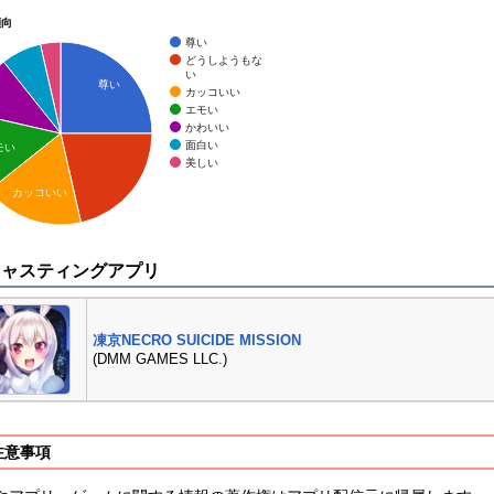
傾向
尊い
どうしようもな
い
尊い
カッコいい
エモい
かわいい
面白い
モい
美しい
カッコいい
キャスティングアプリ
凍京NECRO SUICIDE MISSION
(DMM GAMES LLC.)
注意事項