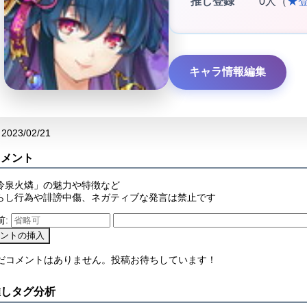
推し登録
0人（
★
キャラ情報編集
2023/02/21
コメント
冷泉火燐」の魅力や特徴など
らし行為や誹謗中傷、ネガティブな発言は禁止です
前:
まだコメントはありません。投稿お待ちしています！
推しタグ分析