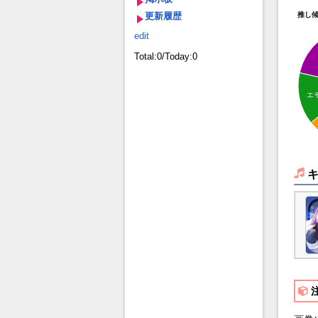
更新履歴
推し
edit
Total:0/Today:0
エ