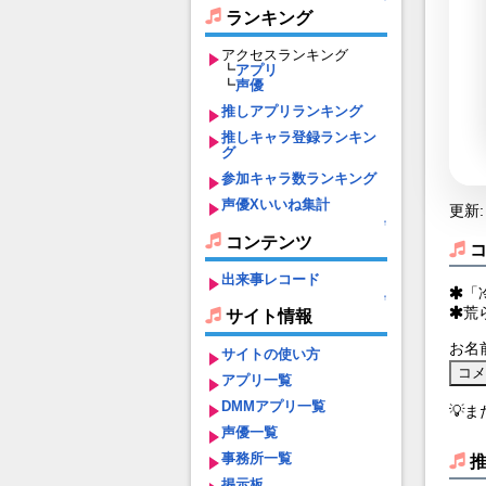
ランキング
アクセスランキング
┗
アプリ
┗
声優
推しアプリランキング
推しキャラ登録ランキン
グ
参加キャラ数ランキング
声優Xいいね集計
更新: 
↑
コンテンツ
出来事レコード
「
↑
荒
サイト情報
お名
サイトの使い方
アプリ一覧
DMMアプリ一覧
💡
声優一覧
事務所一覧
掲示板