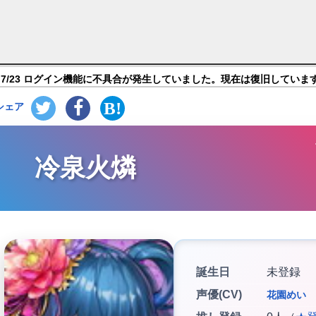
ICIDE MISSION】キャラ紹介
7/23 ログイン機能に不具合が発生していました。現在は復旧していま
シェア
冷泉火燐
誕生日
未登録
声優(CV)
花園めい