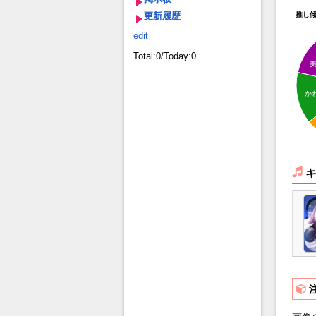
更新履歴
推し
edit
Total:0/Today:0
か