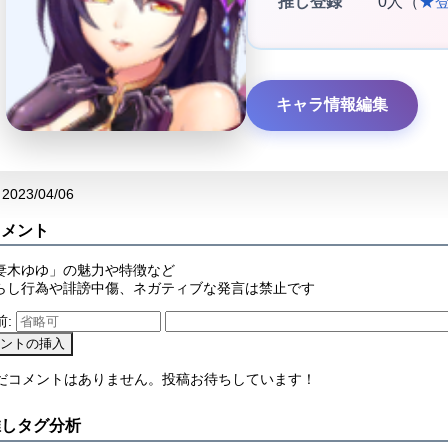
推し登録
0人（
★
キャラ情報編集
2023/04/06
コメント
妻木ゆゆ」の魅力や特徴など
らし行為や誹謗中傷、ネガティブな発言は禁止です
前:
まだコメントはありません。投稿お待ちしています！
推しタグ分析