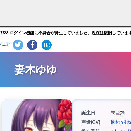
UICIDE MISSION】キャラ紹介
7/23 ログイン機能に不具合が発生していました。現在は復旧していま
シェア
妻木ゆゆ
誕生日
未登録
声優(CV)
秋本ねりね