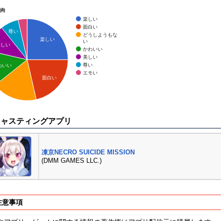
傾向
楽しい
面白い
尊い
どうしようもな
楽しい
い
美しい
かわいい
美しい
尊い
わいい
エモい
面白い
キャスティングアプリ
凍京NECRO SUICIDE MISSION
(DMM GAMES LLC.)
注意事項