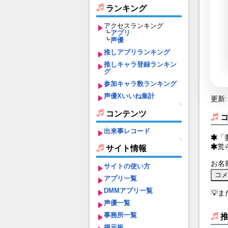
ランキング
アクセスランキング
┗
アプリ
┗
声優
推しアプリランキング
推しキャラ登録ランキン
グ
参加キャラ数ランキング
声優Xいいね集計
更新: 
↑
コンテンツ
出来事レコード
「
↑
荒
サイト情報
お名
サイトの使い方
アプリ一覧
DMMアプリ一覧
💡
声優一覧
事務所一覧
掲示板