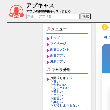
アプキャス
妻木ゆゆ（声優：秋本ねりね)【凍京NECRO S
アプリの参加声優キャストまとめ
メニュー
トップ
マイページ
新着コメント
新着アプリ
更新アプリ
↑
キャラ分析
月間推しキャラ
┗
尊い
┗
かわいい
┗
カッコいい
┗
美しい
┗
エモい
┗
面白い
┗
楽しい
┗
どうしようもない
↑