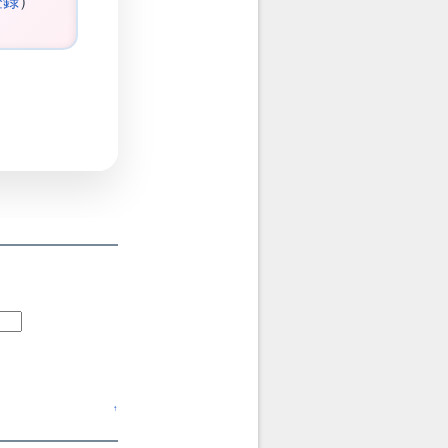
登録
）
↑