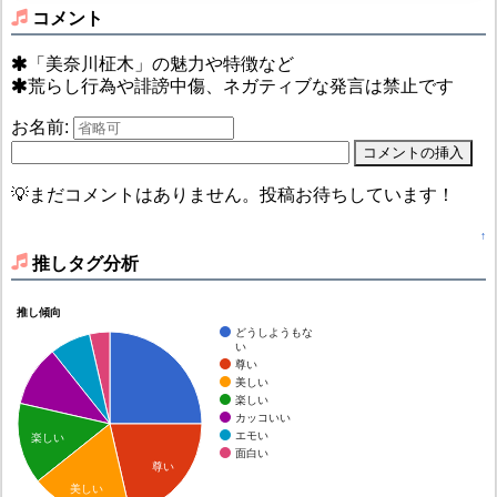
コメント
「美奈川柾木」の魅力や特徴など
荒らし行為や誹謗中傷、ネガティブな発言は禁止です
お名前:
💡まだコメントはありません。投稿お待ちしています！
↑
推しタグ分析
推し傾向
どうしようもな
い
尊い
美しい
楽しい
カッコいい
エモい
楽しい
面白い
尊い
美しい