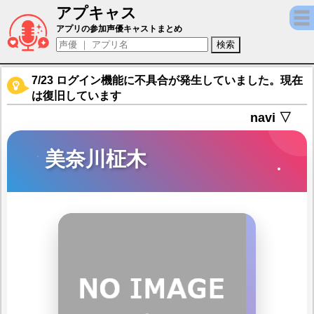
アプキャス
美奈川柾木（声優：一宮桜)【凍京NECRO SUIC
アプリの参加声優キャストまとめ
7/23 ログイン機能に不具合が発生していました。現在
は復旧しています
navi ▽
美奈川柾木