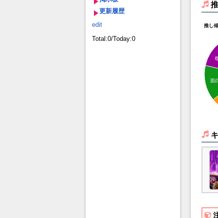
更新履歴
edit
推し
Total:0/Today:0
面