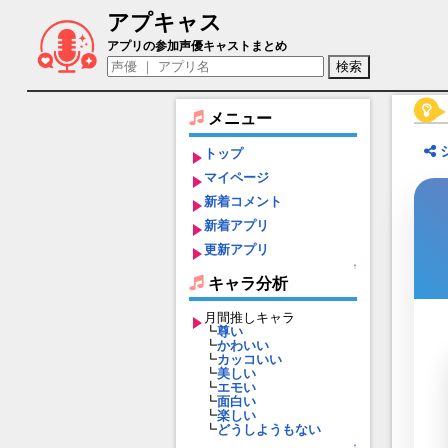
アプキャス
ケンシロウ（声優：河本邦弘)【北斗の拳 L
アプリの参加声優キャストまとめ
メニュー
トップ
マイページ
新着コメント
新着アプリ
更新アプリ
↑
キャラ分析
月間推しキャラ
┗
尊い
┗
かわいい
┗
カッコいい
┗
美しい
┗
エモい
┗
面白い
┗
楽しい
┗
どうしようもない
↑