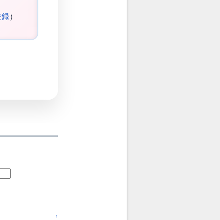
登録
）
↑