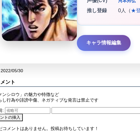
声優(CV)
河本邦弘
推し登録
0人（
★
キャラ情報編集
2022/05/30
コメント
ケンシロウ」の魅力や特徴など
らし行為や誹謗中傷、ネガティブな発言は禁止です
前:
まだコメントはありません。投稿お待ちしています！