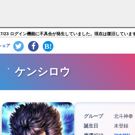
EGENDS ReVIVE（レジェンズリバイブ）】キャラ紹
7/23 ログイン機能に不具合が発生していました。現在は復旧していま
シェア
ケンシロウ
グループ
北斗神拳
誕生日
未登録