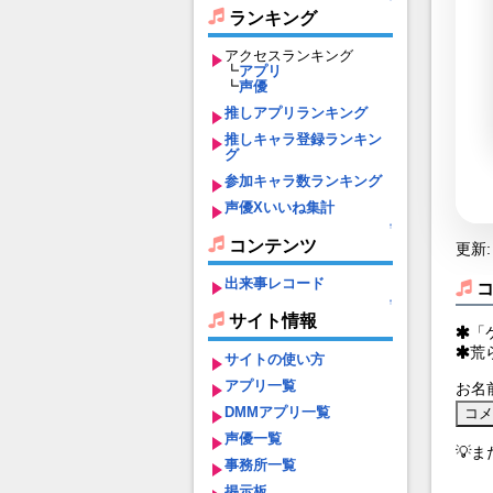
ランキング
アクセスランキング
┗
アプリ
┗
声優
推しアプリランキング
推しキャラ登録ランキン
グ
参加キャラ数ランキング
声優Xいいね集計
↑
コンテンツ
更新: 
出来事レコード
↑
サイト情報
「
荒
サイトの使い方
アプリ一覧
お名
DMMアプリ一覧
声優一覧
💡
事務所一覧
掲示板