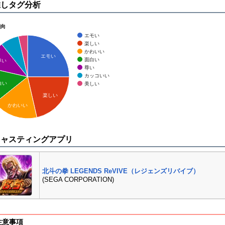
推しタグ分析
傾向
エモい
楽しい
かわいい
エモい
面白い
尊い
尊い
カッコいい
白い
美しい
楽しい
かわいい
キャスティングアプリ
北斗の拳 LEGENDS ReVIVE（レジェンズリバイブ）
(SEGA CORPORATION)
注意事項