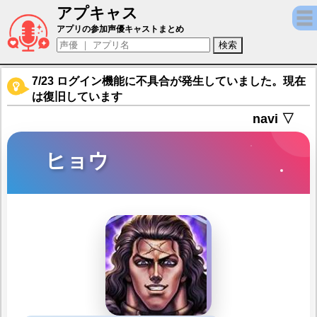
アプキャス
ヒョウ（声優：平川大輔)【北斗の拳 LEGEN
アプリの参加声優キャストまとめ
7/23 ログイン機能に不具合が発生していました。現在
は復旧しています
navi ▽
ヒョウ