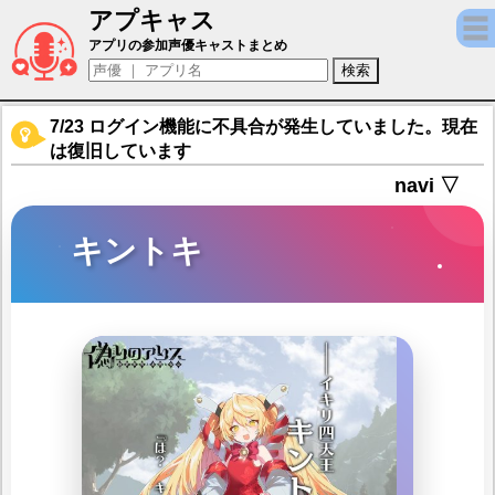
アプキャス
キントキ（声優：石川朋)【偽りのアリス】キ
アプリの参加声優キャストまとめ
7/23 ログイン機能に不具合が発生していました。現在
は復旧しています
navi ▽
キントキ