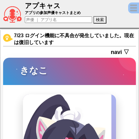
アプキャス
きなこ（声優：後藤邑子)【にゃんグリラ】キ
アプリの参加声優キャストまとめ
7/23 ログイン機能に不具合が発生していました。現在
は復旧しています
navi ▽
きなこ