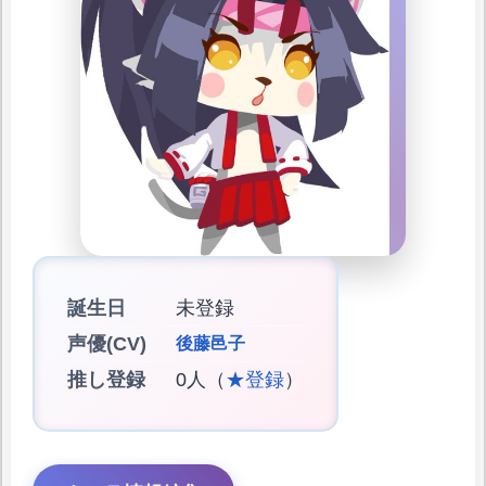
誕生日
未登録
声優(CV)
後藤邑子
推し登録
0人（
★登録
）